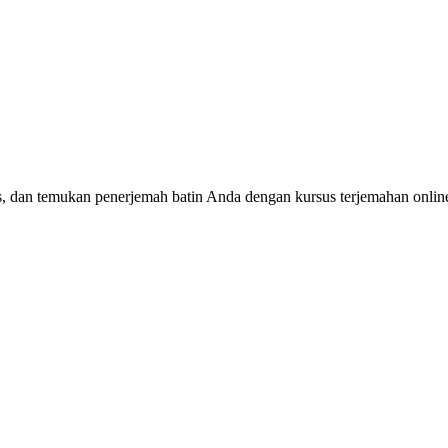
s, dan temukan penerjemah batin Anda dengan kursus terjemahan online