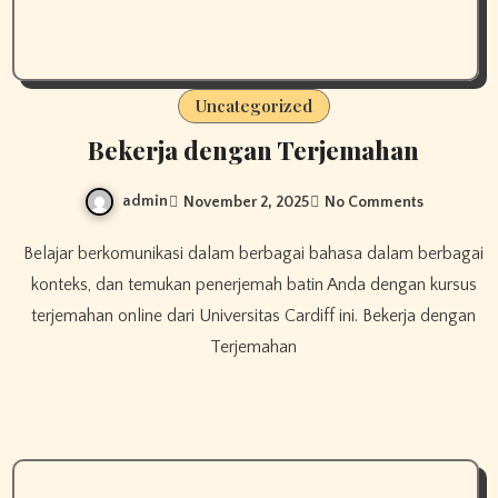
Uncategorized
Bekerja dengan Terjemahan
admin
November 2, 2025
No Comments
Belajar berkomunikasi dalam berbagai bahasa dalam berbagai
konteks, dan temukan penerjemah batin Anda dengan kursus
terjemahan online dari Universitas Cardiff ini. Bekerja dengan
Terjemahan