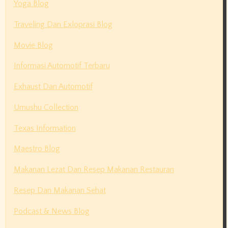
Yoga Blog
Traveling Dan Exloprasi Blog
Movie Blog
Informasi Automotif Terbaru
Exhaust Dan Automotif
Umushu Collection
Texas Information
Maestro Blog
Makanan Lezat Dan Resep Makanan Restauran
Resep Dan Makanan Sehat
Podcast & News Blog