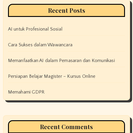
Recent Posts
AI untuk Profesional Sosial
Cara Sukses dalam Wawancara
Memanfaatkan AI dalam Pemasaran dan Komunikasi
Persiapan Belajar Magister – Kursus Online
Memahami GDPR
Recent Comments