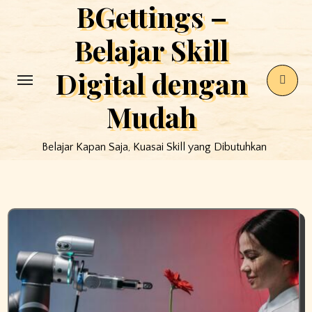
BGettings –
Skip
to
Belajar Skill
content
Digital dengan
Mudah
Belajar Kapan Saja, Kuasai Skill yang Dibutuhkan