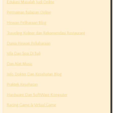
Edukasi Masalah Judi Online
Permainan Balapan Online
Hewan Peliharaan Blog
Traveling Kuliner dan Rekomendasi Restaurant
Dunia Hewan Peliaharaan
Vila Dan Spa Di Bali
Dan Alat Music
Info Dokter Dan Kesehatan Blog
Praktek Kesehatan
Hardware Dan SoftWare Komputer
Racing Game & Virtual Game