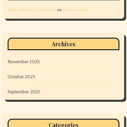
A WordPress Commenter
on
Hello world!
Archives
November 2025
October 2025
September 2025
Categories