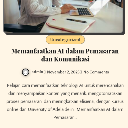
Uncategorized
Memanfaatkan AI dalam Pemasaran
dan Komunikasi
admin
November 2, 2025
No Comments
Pelajari cara memanfaatkan teknologi AI untuk merencanakan
dan menyampaikan konten yang menarik, mengotomatiskan
proses pemasaran, dan meningkatkan efisiensi, dengan kursus
online dari University of Adelaide ini. Memanfaatkan AI dalam
Pemasaran…