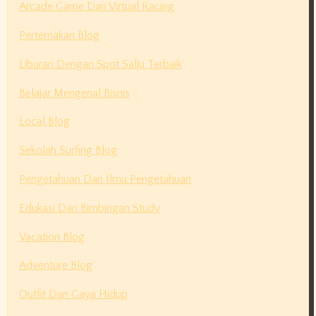
Arcade Game Dan Virtual Racing
Perternakan Blog
Liburan Dengan Spot Salju Terbaik
Belajar Mengenal Bisnis
Local Blog
Sekolah Surfing Blog
Pengetahuan Dan Ilmu Pengetahuan
Edukasi Dan Bimbingan Study
Vacation Blog
Adventure Blog
Outfit Dan Gaya Hidup