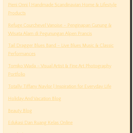
Pieni Onni | Handmade Scandinavian Home & Lifestyle
Products
Refuge Courchevel Vanoise – Penginapan Gunung &
Wisata Alam di Pegunungan Alpen Prancis
Tail Dragger Blues Band – Live Blues Music & Classic
Performances
Tomiko Wada – Visual Artist & Fine Art Photography
Portfolio
Totally Tiffany Naylor | Inspiration for Everyday Life
Holiday And Vacation Blog
Beauty Blog
Edukasi Dan Ruang Kelas Online