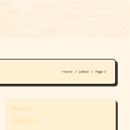
Home
admin
Page 3
temposlot
TEMPOSLOT