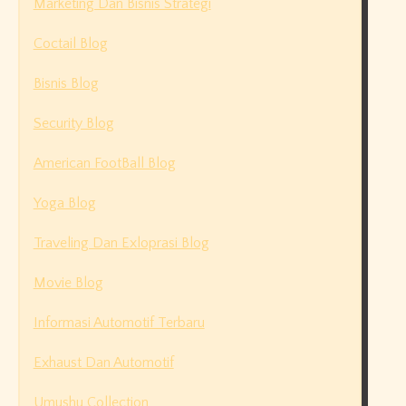
Marketing Dan Bisnis Strategi
Coctail Blog
Bisnis Blog
Security Blog
American FootBall Blog
Yoga Blog
Traveling Dan Exloprasi Blog
Movie Blog
Informasi Automotif Terbaru
Exhaust Dan Automotif
Umushu Collection