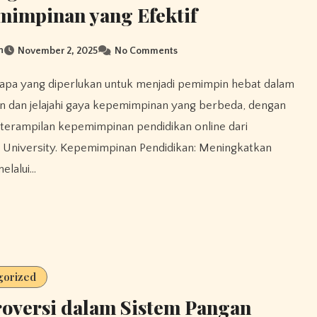
impinan yang Efektif
n
November 2, 2025
No Comments
n dan jelajahi gaya kepemimpinan yang berbeda, dengan
terampilan kepemimpinan pendidikan online dari
 University. Kepemimpinan Pendidikan: Meningkatkan
elalui…
gorized
oversi dalam Sistem Pangan