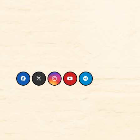
Skip
to
content