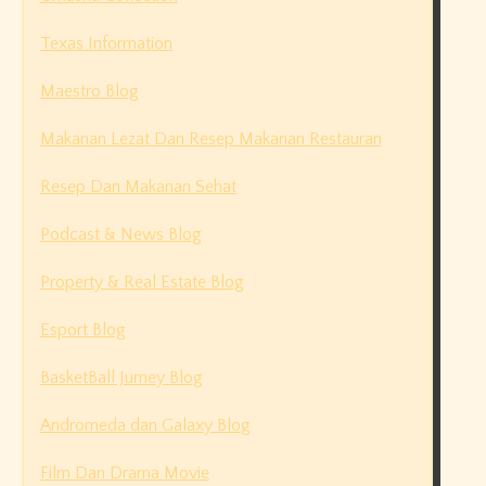
Texas Information
Maestro Blog
Makanan Lezat Dan Resep Makanan Restauran
Resep Dan Makanan Sehat
Podcast & News Blog
Property & Real Estate Blog
Esport Blog
BasketBall Jurney Blog
Andromeda dan Galaxy Blog
Film Dan Drama Movie