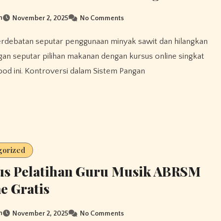
n
November 2, 2025
No Comments
an seputar pilihan makanan dengan kursus online singkat
Food ini. Kontroversi dalam Sistem Pangan
gorized
us Pelatihan Guru Musik ABRSM
e Gratis
n
November 2, 2025
No Comments