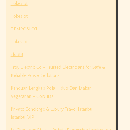
Tokeslot
Tokeslot
TEMPOSLOT
Tokeslot
slot88
Troy Electric Co – Trusted Electricians for Safe &
Reliable Power Solutions
Panduan Lengkap Pola Hidup Dan Makan
Vegetarian – GoNutss
Private Concierge & Luxury Travel Istanbul –
Istanbul VIP