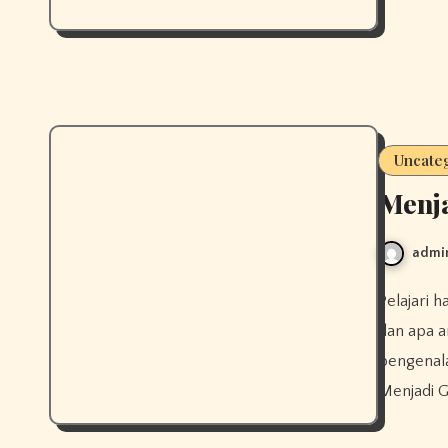
Uncate
Menj
admi
Pelajari hal-hal penting tentang bagaimana menjadi seorang guru
dan apa a
pengenala
Menjadi 