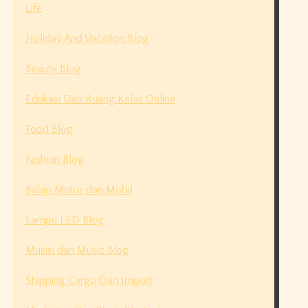
Life
Holiday And Vacation Blog
Beauty Blog
Edukasi Dan Ruang Kelas Online
Food Blog
Fashion Blog
Balap Motor dan Mobil
Lampu LED Blog
Musisi dan Music Blog
Shipping Cargo Dan Import