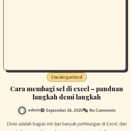
Uncategorized
Cara membagi sel di excel – panduan
langkah demi langkah
admin
September 26, 2025
No Comments
Divisi adalah bagian inti dari banyak perhitungan di Excel, dari