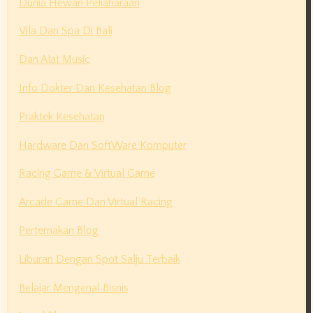
Dunia Hewan Peliaharaan
Vila Dan Spa Di Bali
Dan Alat Music
Info Dokter Dan Kesehatan Blog
Praktek Kesehatan
Hardware Dan SoftWare Komputer
Racing Game & Virtual Game
Arcade Game Dan Virtual Racing
Perternakan Blog
Liburan Dengan Spot Salju Terbaik
Belajar Mengenal Bisnis