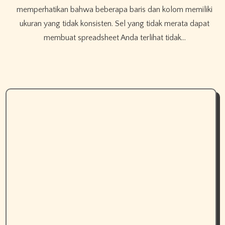
memperhatikan bahwa beberapa baris dan kolom memiliki
ukuran yang tidak konsisten. Sel yang tidak merata dapat
membuat spreadsheet Anda terlihat tidak…