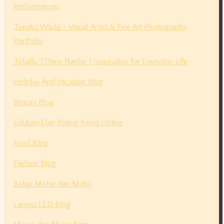
Performances
Tomiko Wada – Visual Artist & Fine Art Photography
Portfolio
Totally Tiffany Naylor | Inspiration for Everyday Life
Holiday And Vacation Blog
Beauty Blog
Edukasi Dan Ruang Kelas Online
Food Blog
Fashion Blog
Balap Motor dan Mobil
Lampu LED Blog