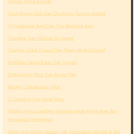
Semua Tentang Kuda
Food Bloger Hub Dan Eksplorasi Tempat Wisata
Perlengkapan Bayi Dan Tips Merawat Bayi
Traveling Dan Hiburan Di Jepang
DevOps Untuk Drupal Dan Plugin Modul Drupal
Kratifitas Tanpa Batas Dan Inovasi
Dokumenter Blog Dan Movie Film
Market Globalization Blog
E-Comerse Dan Retail Blog
Hobby Horse Saddlery Lengkap untuk Peternakan dan
Perawatan Peternakan
Hotel Don Benito Liburan Tak Terlupakan Dimulai di Sini