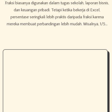
Fraksi biasanya digunakan dalam tugas sekolah, laporan bisnis,
dan keuangan pribadi. Tetapi ketika bekerja di Excel,
persentase seringkali lebih praktis daripada fraksi karena
mereka membuat perbandingan lebih mudah. Misalnya, 1/5…