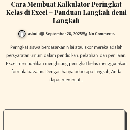
Cara Membuat Kalkulator Peringkat
Kelas di Excel – Panduan Langkah demi
Langkah
admin
September 26, 2025
No Comments
Peringkat siswa berdasarkan nilai atau skor mereka adalah
persyaratan umum dalam pendidikan, pelatihan, dan penilaian.
Excel memudahkan menghitung peringkat kelas menggunakan
formula bawaan. Dengan hanya beberapa langkah, Anda
dapat membuat…