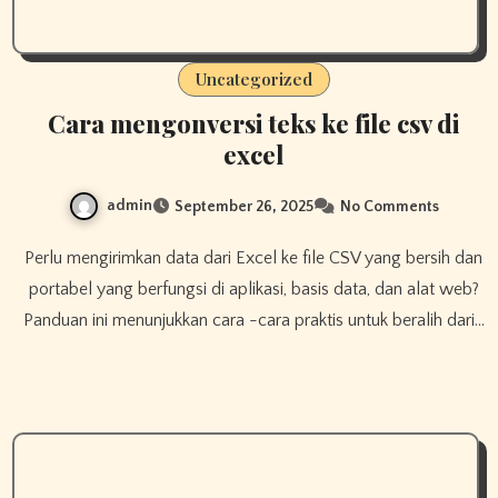
Uncategorized
Cara mengonversi teks ke file csv di
excel
admin
September 26, 2025
No Comments
Perlu mengirimkan data dari Excel ke file CSV yang bersih dan
portabel yang berfungsi di aplikasi, basis data, dan alat web?
Panduan ini menunjukkan cara -cara praktis untuk beralih dari…