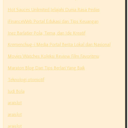
Hot Sauces Unlimited Jelajahi Dunia Rasa Pedas
iFinanceWeb Portal Edukasi dan Tips Keuangan
Inez Barlatier Pola, Tema, dan Ide Kreatif
Kremenchug-i Media Portal Berita Lokal dan Nasional
Movies Watches Koleksi Review Film Favoritmu
Maraton Blog Dan Tips Berlari Yang Baik
Teknologi otomotif
Judi Bola
araislot
araislot
araislot