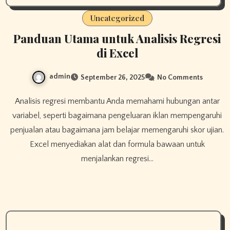
Uncategorized
Panduan Utama untuk Analisis Regresi
di Excel
admin
September 26, 2025
No Comments
Analisis regresi membantu Anda memahami hubungan antar
variabel, seperti bagaimana pengeluaran iklan mempengaruhi
penjualan atau bagaimana jam belajar memengaruhi skor ujian.
Excel menyediakan alat dan formula bawaan untuk
menjalankan regresi…