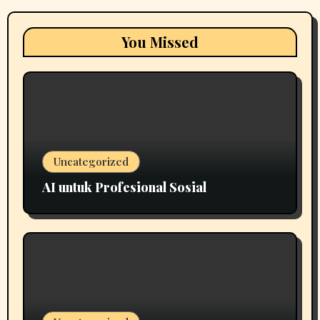
You Missed
Uncategorized
AI untuk Profesional Sosial