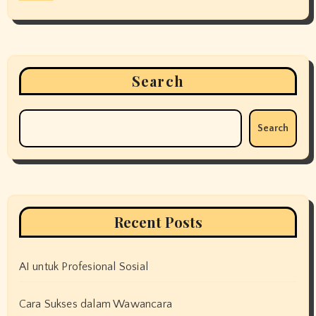
Search
Search
Recent Posts
AI untuk Profesional Sosial
Cara Sukses dalam Wawancara