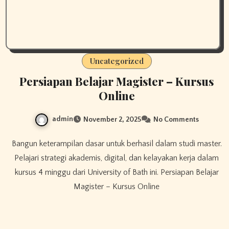
Uncategorized
Persiapan Belajar Magister – Kursus
Online
admin
November 2, 2025
No Comments
Bangun keterampilan dasar untuk berhasil dalam studi master.
Pelajari strategi akademis, digital, dan kelayakan kerja dalam
kursus 4 minggu dari University of Bath ini. Persiapan Belajar
Magister – Kursus Online