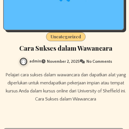
Uncategorized
Cara Sukses dalam Wawancara
admin
November 2, 2025
No Comments
Pelajari cara sukses dalam wawancara dan dapatkan alat yang
diperlukan untuk mendapatkan pekerjaan impian atau tempat
kursus Anda dalam kursus online dari University of Sheffield ini.
Cara Sukses dalam Wawancara