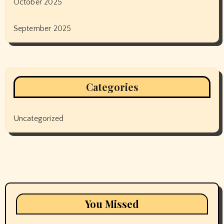
October 2025
September 2025
Categories
Uncategorized
You Missed