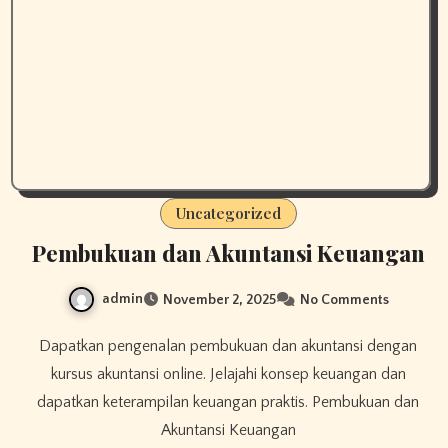
Uncategorized
Pembukuan dan Akuntansi Keuangan
admin
November 2, 2025
No Comments
Dapatkan pengenalan pembukuan dan akuntansi dengan
kursus akuntansi online. Jelajahi konsep keuangan dan
dapatkan keterampilan keuangan praktis. Pembukuan dan
Akuntansi Keuangan