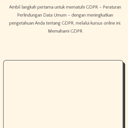
Ambil langkah pertama untuk mematuhi GDPR – Peraturan
Perlindungan Data Umum – dengan meningkatkan
pengetahuan Anda tentang GDPR, melalui kursus online ini.
Memahami GDPR