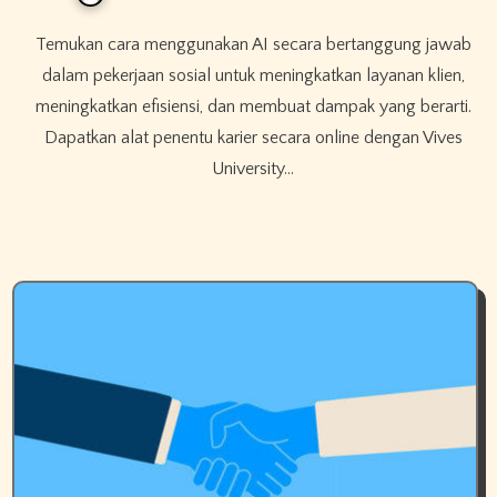
Temukan cara menggunakan AI secara bertanggung jawab
dalam pekerjaan sosial untuk meningkatkan layanan klien,
meningkatkan efisiensi, dan membuat dampak yang berarti.
Dapatkan alat penentu karier secara online dengan Vives
University…