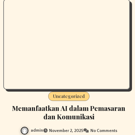
Uncategorized
Memanfaatkan AI dalam Pemasaran
dan Komunikasi
admin
November 2, 2025
No Comments