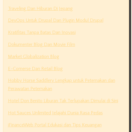
Traveling Dan Hiburan Di Jepang
DevOps Untuk Drupal Dan Plugin Modul Drupal
Kratifitas Tanpa Batas Dan Inovasi
Dokumenter Blog Dan Movie Film
Market Globalization Blog
E-Comerse Dan Retail Blog
Hobby Horse Saddlery Lengkap untuk Peternakan dan
Perawatan Peternakan
Hotel Don Benito Liburan Tak Terlupakan Dimulai di Sini
Hot Sauces Unlimited Jelajahi Dunia Rasa Pedas
iFinanceWeb Portal Edukasi dan Tips Keuangan