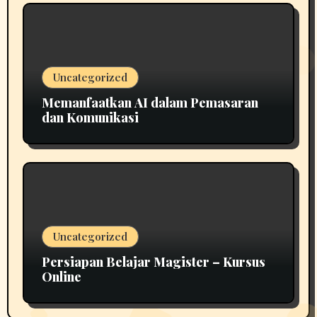
Uncategorized
Memanfaatkan AI dalam Pemasaran
dan Komunikasi
Uncategorized
Persiapan Belajar Magister – Kursus
Online