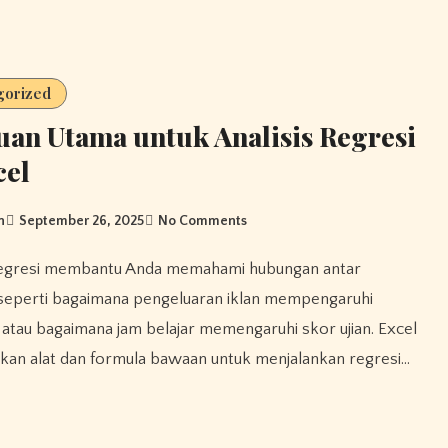
gorized
an Utama untuk Analisis Regresi
cel
n
September 26, 2025
No Comments
 seperti bagaimana pengeluaran iklan mempengaruhi
 atau bagaimana jam belajar memengaruhi skor ujian. Excel
an alat dan formula bawaan untuk menjalankan regresi…