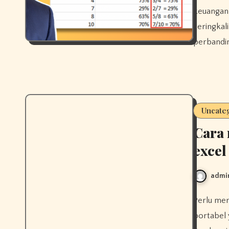
keuangan 
seringkal
perbandin
Uncate
Cara 
excel
admi
Perlu mengirimkan data dari Excel ke file CSV yang bersih dan
portabel 