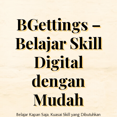
BGettings –
Belajar Skill
Digital
dengan
Mudah
Belajar Kapan Saja, Kuasai Skill yang Dibutuhkan