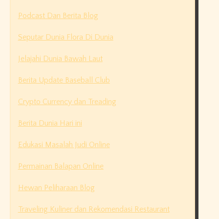
Podcast Dan Berita Blog
Seputar Dunia Flora Di Dunia
Jelajahi Dunia Bawah Laut
Berita Update Baseball Club
Crypto Currency dan Treading
Berita Dunia Hari ini
Edukasi Masalah Judi Online
Permainan Balapan Online
Hewan Peliharaan Blog
Traveling Kuliner dan Rekomendasi Restaurant