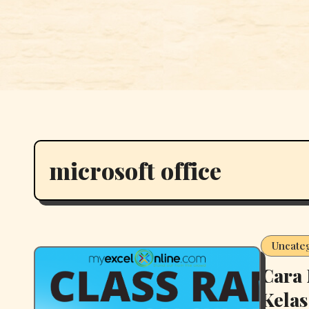
microsoft office
Uncate
Cara 
Kelas