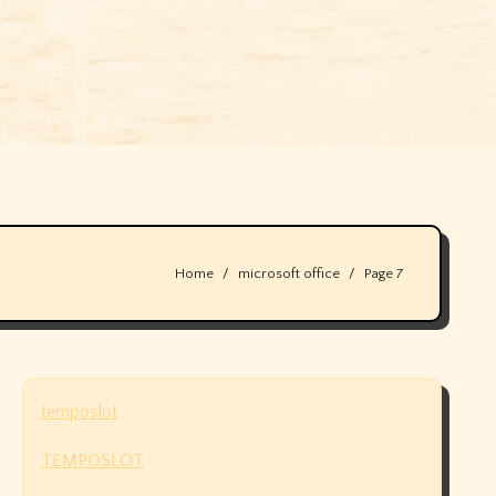
Home
microsoft office
Page 7
temposlot
TEMPOSLOT