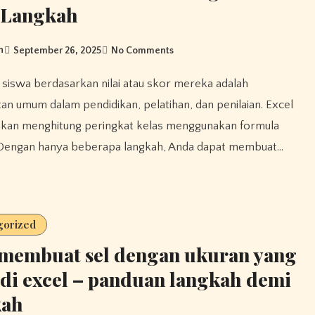
 Langkah
n
September 26, 2025
No Comments
an umum dalam pendidikan, pelatihan, dan penilaian. Excel
an menghitung peringkat kelas menggunakan formula
Dengan hanya beberapa langkah, Anda dapat membuat…
gorized
 membuat sel dengan ukuran yang
di excel – panduan langkah demi
kah