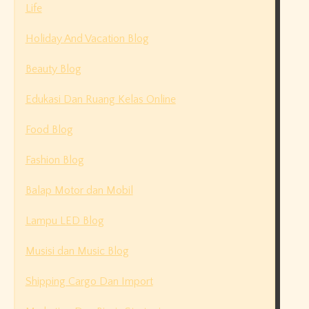
Life
Holiday And Vacation Blog
Beauty Blog
Edukasi Dan Ruang Kelas Online
Food Blog
Fashion Blog
Balap Motor dan Mobil
Lampu LED Blog
Musisi dan Music Blog
Shipping Cargo Dan Import