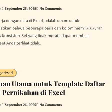
n
September 26, 2025
No Comments
tikan bahwa beberapa baris dan kolom memiliki ukuran
k konsisten. Sel yang tidak merata dapat membuat
et Anda terlihat tidak…
gorized
uan Utama untuk Template Daftar
Pernikahan di Excel
n
September 26, 2025
No Comments