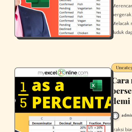
Merencanakan pernikahan melibatkan banyak bagian yang
bergerak,
Melacak 
duduk dap
Uncate
Cara 
perse
demi
admi
Fraksi biasanya digunakan dalam tugas sekolah, laporan bisnis, dan