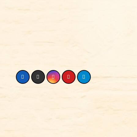
Skip
to
content