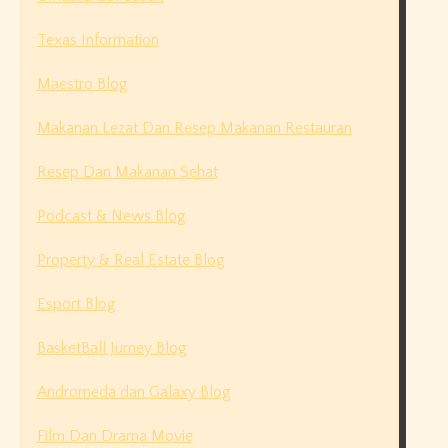
Texas Information
Maestro Blog
Makanan Lezat Dan Resep Makanan Restauran
Resep Dan Makanan Sehat
Podcast & News Blog
Property & Real Estate Blog
Esport Blog
BasketBall Jurney Blog
Andromeda dan Galaxy Blog
Film Dan Drama Movie