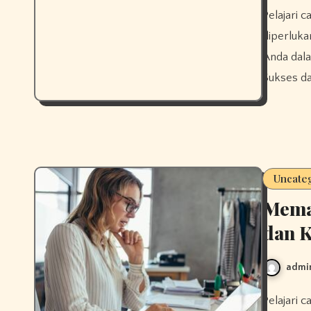
Pelajari cara sukses dalam wawancara dan dapatkan alat yang
diperluka
Anda dalam
Sukses d
Uncate
Mema
dan 
admi
Pelajari cara memanfaatkan teknologi AI untuk merencanakan dan