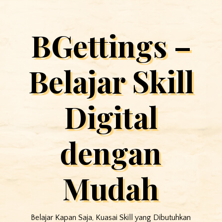
BGettings –
Belajar Skill
Digital
dengan
Mudah
Belajar Kapan Saja, Kuasai Skill yang Dibutuhkan