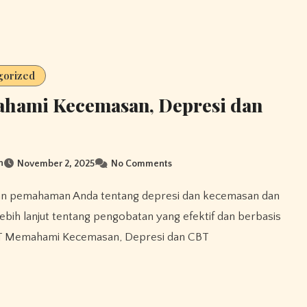
gorized
hami Kecemasan, Depresi dan
n
November 2, 2025
No Comments
 lebih lanjut tentang pengobatan yang efektif dan berbasis
BT Memahami Kecemasan, Depresi dan CBT