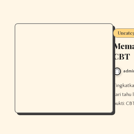
Uncate
Mema
CBT
admi
Tingkatkan pemahaman Anda tentang depresi dan kecemasan dan
cari tahu
bukti: C