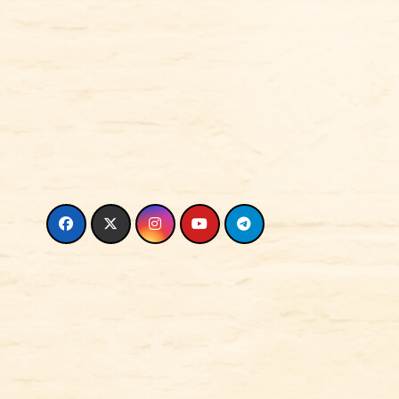
Skip
to
content