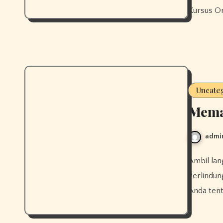
Kursus On
Uncate
Mema
admi
Ambil langkah pertama untuk mematuhi GDPR – Peraturan
Perlindu
Anda tent