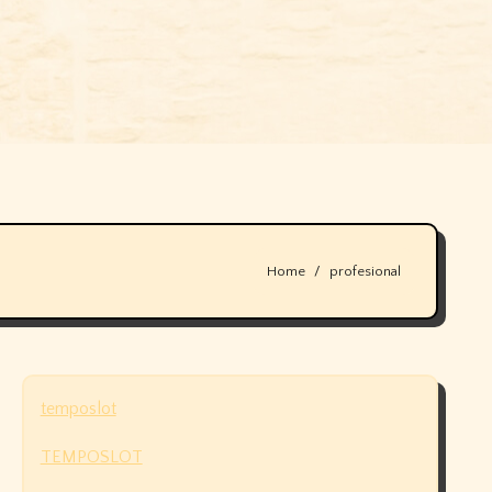
Home
profesional
temposlot
TEMPOSLOT