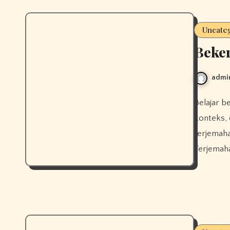
Uncate
Beke
admi
Belajar berkomunikasi dalam berbagai bahasa dalam berbagai
konteks,
terjemaha
Terjemah