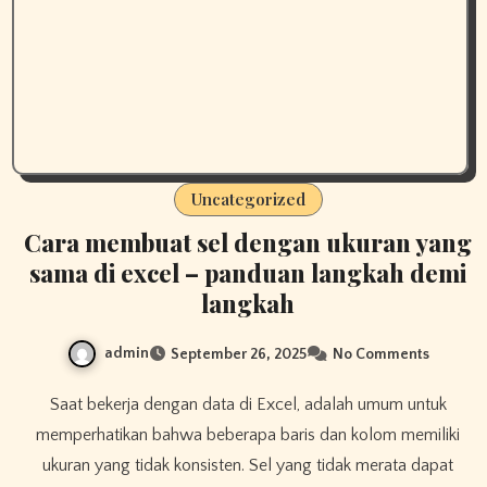
Uncategorized
Cara membuat sel dengan ukuran yang
sama di excel – panduan langkah demi
langkah
admin
September 26, 2025
No Comments
Saat bekerja dengan data di Excel, adalah umum untuk
memperhatikan bahwa beberapa baris dan kolom memiliki
ukuran yang tidak konsisten. Sel yang tidak merata dapat