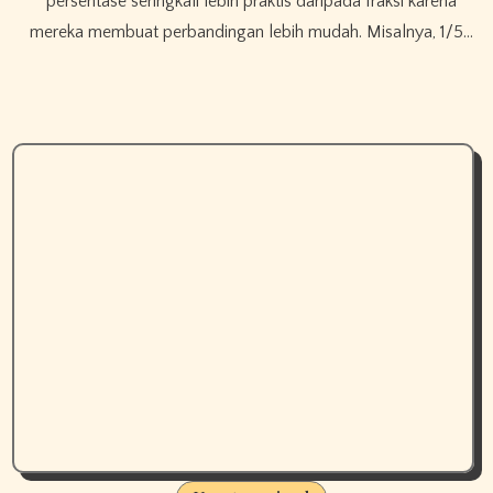
persentase seringkali lebih praktis daripada fraksi karena
mereka membuat perbandingan lebih mudah. Misalnya, 1/5…