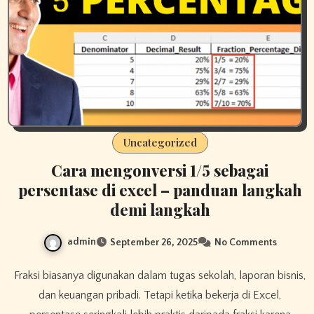
Uncategorized
Cara mengonversi 1/5 sebagai
persentase di excel – panduan langkah
demi langkah
admin
September 26, 2025
No Comments
Fraksi biasanya digunakan dalam tugas sekolah, laporan bisnis,
dan keuangan pribadi. Tetapi ketika bekerja di Excel,