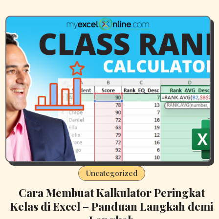
Uncategorized
Cara Membuat Kalkulator Peringkat
Kelas di Excel – Panduan Langkah demi