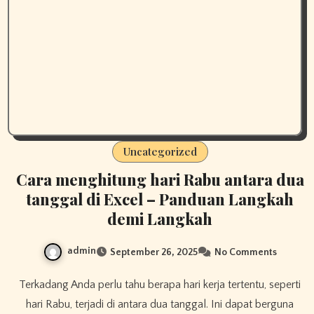
Uncategorized
Cara menghitung hari Rabu antara dua
tanggal di Excel – Panduan Langkah
demi Langkah
admin
September 26, 2025
No Comments
Terkadang Anda perlu tahu berapa hari kerja tertentu, seperti
hari Rabu, terjadi di antara dua tanggal. Ini dapat berguna