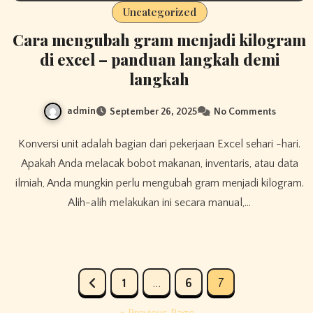
Uncategorized
Cara mengubah gram menjadi kilogram
di excel – panduan langkah demi
langkah
admin
September 26, 2025
No Comments
Konversi unit adalah bagian dari pekerjaan Excel sehari -hari.
Apakah Anda melacak bobot makanan, inventaris, atau data
ilmiah, Anda mungkin perlu mengubah gram menjadi kilogram.
Alih-alih melakukan ini secara manual,…
Posts
1
…
6
7
pagination
« Previous Page