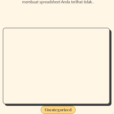
membuat spreadsheet Anda terlihat tidak…
Uncategorized