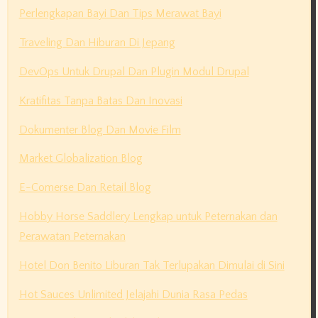
Perlengkapan Bayi Dan Tips Merawat Bayi
Traveling Dan Hiburan Di Jepang
DevOps Untuk Drupal Dan Plugin Modul Drupal
Kratifitas Tanpa Batas Dan Inovasi
Dokumenter Blog Dan Movie Film
Market Globalization Blog
E-Comerse Dan Retail Blog
Hobby Horse Saddlery Lengkap untuk Peternakan dan
Perawatan Peternakan
Hotel Don Benito Liburan Tak Terlupakan Dimulai di Sini
Hot Sauces Unlimited Jelajahi Dunia Rasa Pedas