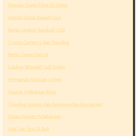
Seputar Dunia Flora Di Dunia
Jelajahi Dunia Bawah Laut
Berita Update Baseball Club
Crypto Currency dan Treading
Berita Dunia Hari ini
Edukasi Masalah Judi Online
Permainan Balapan Online
Hewan Peliharaan Blog
Traveling Kuliner dan Rekomendasi Restaurant
Dunia Hewan Peliaharaan
Vila Dan Spa Di Bali