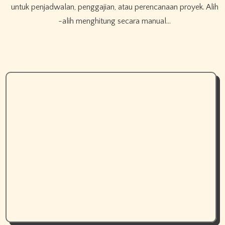
untuk penjadwalan, penggajian, atau perencanaan proyek. Alih
-alih menghitung secara manual…