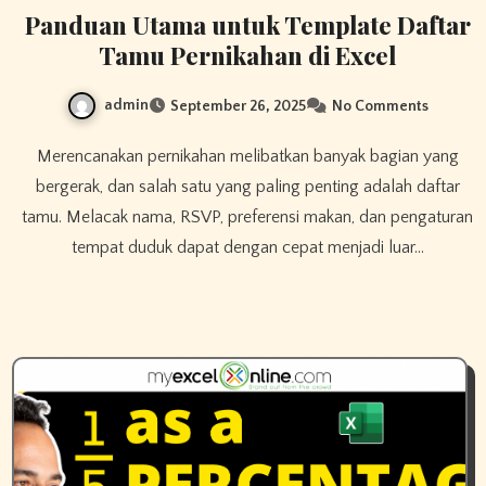
Panduan Utama untuk Template Daftar
Tamu Pernikahan di Excel
admin
September 26, 2025
No Comments
Merencanakan pernikahan melibatkan banyak bagian yang
bergerak, dan salah satu yang paling penting adalah daftar
tamu. Melacak nama, RSVP, preferensi makan, dan pengaturan
tempat duduk dapat dengan cepat menjadi luar…