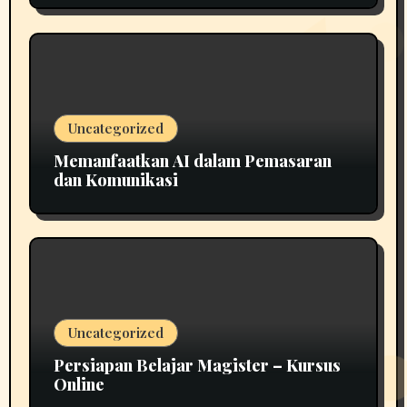
Uncategorized
Memanfaatkan AI dalam Pemasaran
dan Komunikasi
Uncategorized
Persiapan Belajar Magister – Kursus
Online