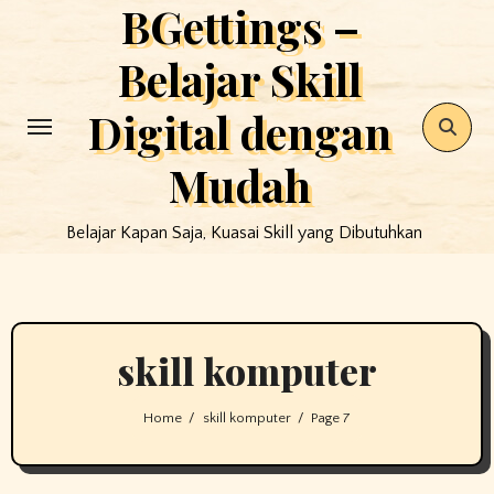
BGettings –
Skip
to
Belajar Skill
content
Digital dengan
Mudah
Belajar Kapan Saja, Kuasai Skill yang Dibutuhkan
skill komputer
Home
skill komputer
Page 7