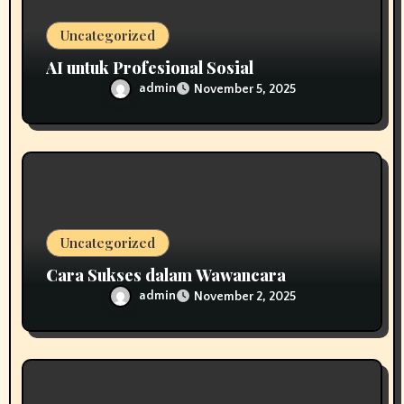
n
Uncategorized
AI untuk Profesional Sosial
admin
November 5, 2025
Uncategorized
Cara Sukses dalam Wawancara
admin
November 2, 2025