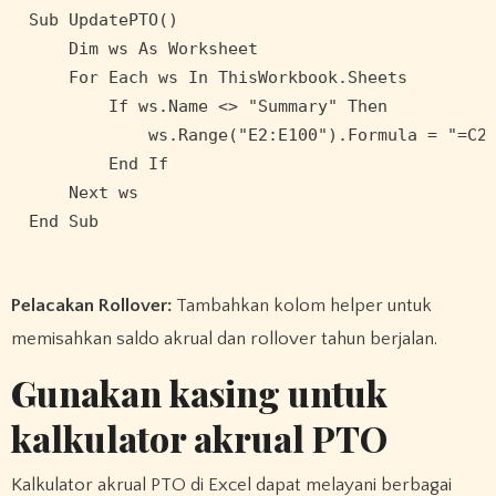
Sub UpdatePTO()

    Dim ws As Worksheet

    For Each ws In ThisWorkbook.Sheets

        If ws.Name <> "Summary" Then

            ws.Range("E2:E100").Formula = "=C2*D
        End If

    Next ws

Pelacakan Rollover:
Tambahkan kolom helper untuk
memisahkan saldo akrual dan rollover tahun berjalan.
Gunakan kasing untuk
kalkulator akrual PTO
Kalkulator akrual PTO di Excel dapat melayani berbagai