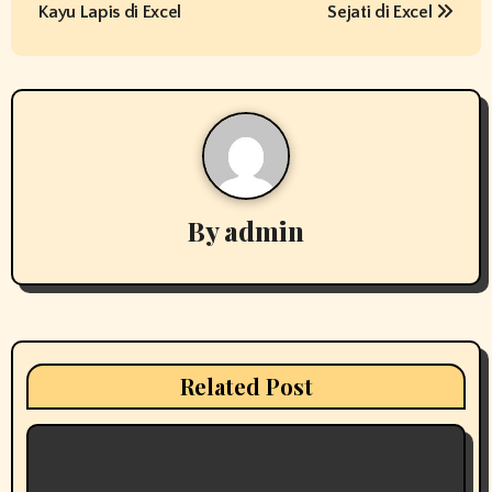
s
Kayu Lapis di Excel
Sejati di Excel
t
n
a
v
By
admin
i
g
a
t
Related Post
i
o