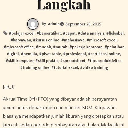
Langkah
By
admin
September 26, 2025
#
belajar excel
, #
bersertifikat
, #
cepat
, #
data analysis
, #
fleksibel
,
#
karyawan
, #
kursus online
, #
mahasiswa
, #
microsoft excel
,
#
microsoft office
, #
mudah
, #
murah
, #
pekerja kantoran
, #
pelatihan
digital
, #
pemula
, #
pivot table
, #
profesional
, #
sertifikasi online
,
#
skill komputer
, #
skill praktis
, #
spreadsheet
, #
tips produktivitas
,
#
training online
, #
tutorial excel
, #
video training
[ad_1]
Akrual Time Off (PTO) yang dibayar adalah persyaratan
umum untuk departemen dan manajer SDM. Karyawan
biasanya mendapatkan jumlah liburan yang ditetapkan atau
jam cuti setiap periode pembayaran atau bulan. Melacak ini