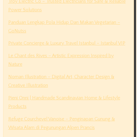
Troy Electric Co – Trusted Electricians for Safe & Reliable
Power Solutions
Panduan Lengkap Pola Hidup Dan Makan Vegetarian –
GoNutss
Private Concierge & Luxury Travel Istanbul – Istanbul VIP
Le Chant des Rives – Artistic Expression Inspired by
Nature
Noman Illustration – Digital Art, Character Design &
Creative Illustration
Pieni Onni | Handmade Scandinavian Home & Lifestyle
Products
Refuge Courchevel Vanoise – Penginapan Gunung &
Wisata Alam di Pegunungan Alpen Prancis