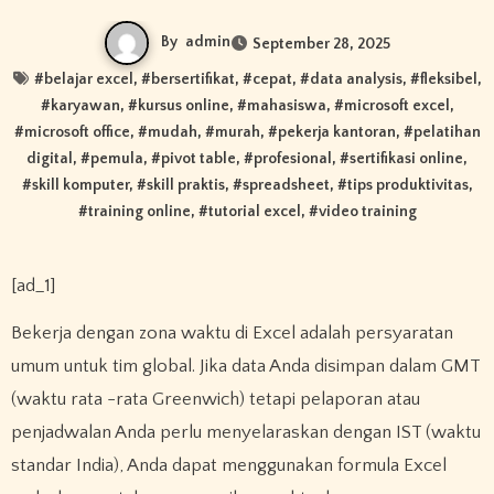
By
admin
September 28, 2025
#
belajar excel
, #
bersertifikat
, #
cepat
, #
data analysis
, #
fleksibel
,
#
karyawan
, #
kursus online
, #
mahasiswa
, #
microsoft excel
,
#
microsoft office
, #
mudah
, #
murah
, #
pekerja kantoran
, #
pelatihan
digital
, #
pemula
, #
pivot table
, #
profesional
, #
sertifikasi online
,
#
skill komputer
, #
skill praktis
, #
spreadsheet
, #
tips produktivitas
,
#
training online
, #
tutorial excel
, #
video training
[ad_1]
Bekerja dengan zona waktu di Excel adalah persyaratan
umum untuk tim global. Jika data Anda disimpan dalam GMT
(waktu rata -rata Greenwich) tetapi pelaporan atau
penjadwalan Anda perlu menyelaraskan dengan IST (waktu
standar India), Anda dapat menggunakan formula Excel