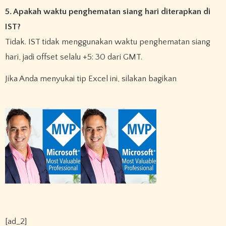
5. Apakah waktu penghematan siang hari diterapkan di
IST?
Tidak. IST tidak menggunakan waktu penghematan siang
hari, jadi offset selalu +5: 30 dari GMT.
Jika Anda menyukai tip Excel ini, silakan bagikan
[ad_2]