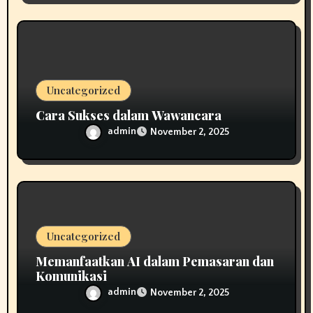
Uncategorized
Cara Sukses dalam Wawancara
admin
November 2, 2025
Uncategorized
Memanfaatkan AI dalam Pemasaran dan
Komunikasi
admin
November 2, 2025