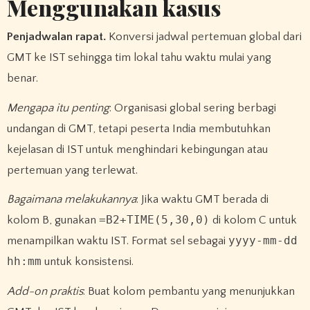
Menggunakan kasus
Penjadwalan rapat.
Konversi jadwal pertemuan global dari
GMT ke IST sehingga tim lokal tahu waktu mulai yang
benar.
Mengapa itu penting
: Organisasi global sering berbagi
undangan di GMT, tetapi peserta India membutuhkan
kejelasan di IST untuk menghindari kebingungan atau
pertemuan yang terlewat.
Bagaimana melakukannya
: Jika waktu GMT berada di
=B2+TIME(5,30,0)
kolom B, gunakan
di kolom C untuk
yyyy-mm-dd
menampilkan waktu IST. Format sel sebagai
hh:mm
untuk konsistensi.
Add-on praktis
: Buat kolom pembantu yang menunjukkan