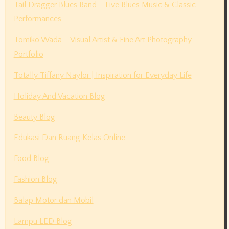
Tail Dragger Blues Band – Live Blues Music & Classic
Performances
Tomiko Wada – Visual Artist & Fine Art Photography
Portfolio
Totally Tiffany Naylor | Inspiration for Everyday Life
Holiday And Vacation Blog
Beauty Blog
Edukasi Dan Ruang Kelas Online
Food Blog
Fashion Blog
Balap Motor dan Mobil
Lampu LED Blog