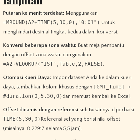
lanjutan
Putaran ke menit terdekat:
Menggunakan
=MROUND(A2+TIME(5,30,0),"0:01")
Untuk
menghindari desimal tingkat kedua dalam konversi.
Konversi beberapa zona waktu:
Buat meja pembantu
dengan offset zona waktu dan gunakan
=A2+VLOOKUP("IST",Table,2,FALSE)
.
Otomasi Kueri Daya:
Impor dataset Anda ke dalam kueri
[GMT_Time] +
daya, tambahkan kolom khusus dengan
#duration(0,5,30,0)
dan memuat kembali ke Excel.
Offset dinamis dengan referensi sel:
Bukannya diperbaiki
TIME(5,30,0)
Referensi sel yang berisi nilai offset
(misalnya, 0,22917 selama 5,5 jam).