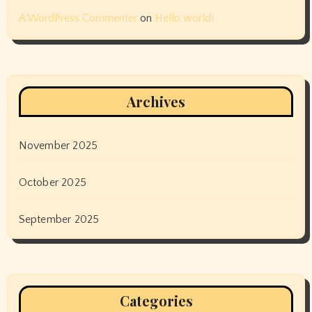
A WordPress Commenter
on
Hello world!
Archives
November 2025
October 2025
September 2025
Categories