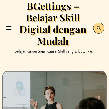
BGettings –
Skip
to
Belajar Skill
content
Digital dengan
Mudah
Belajar Kapan Saja, Kuasai Skill yang Dibutuhkan