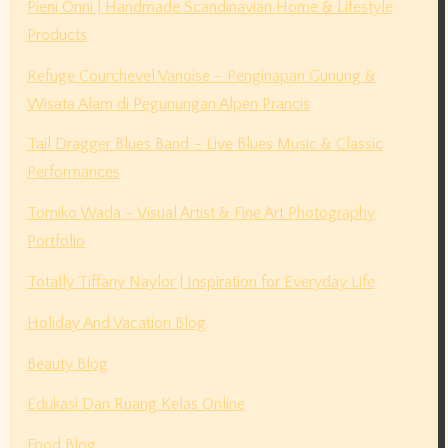
Pieni Onni | Handmade Scandinavian Home & Lifestyle
Products
Refuge Courchevel Vanoise – Penginapan Gunung &
Wisata Alam di Pegunungan Alpen Prancis
Tail Dragger Blues Band – Live Blues Music & Classic
Performances
Tomiko Wada – Visual Artist & Fine Art Photography
Portfolio
Totally Tiffany Naylor | Inspiration for Everyday Life
Holiday And Vacation Blog
Beauty Blog
Edukasi Dan Ruang Kelas Online
Food Blog