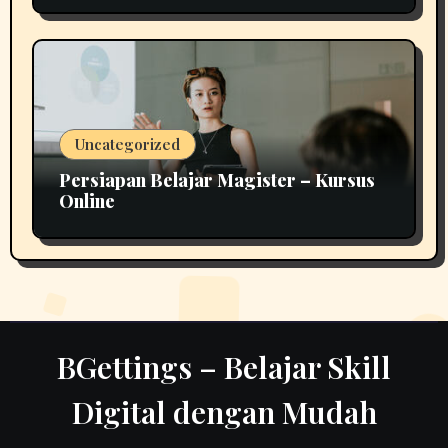
Uncategorized
Persiapan Belajar Magister – Kursus
Online
BGettings – Belajar Skill
Digital dengan Mudah