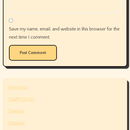
Save my name, email, and website in this browser for the
next time I comment.
temposlot
TEMPOSLOT
Tokeslot
Tokeslot