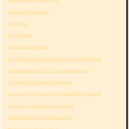
Restaurant and Food Blog
Buku Dan Novel Blog
Gym Blog
Dunia Fauna
Semua Tentang Kuda
Food Bloger Hub Dan Eksplorasi Tempat Wisata
Perlengkapan Bayi Dan Tips Merawat Bayi
Traveling Dan Hiburan Di Jepang
DevOps Untuk Drupal Dan Plugin Modul Drupal
Kratifitas Tanpa Batas Dan Inovasi
Dokumenter Blog Dan Movie Film