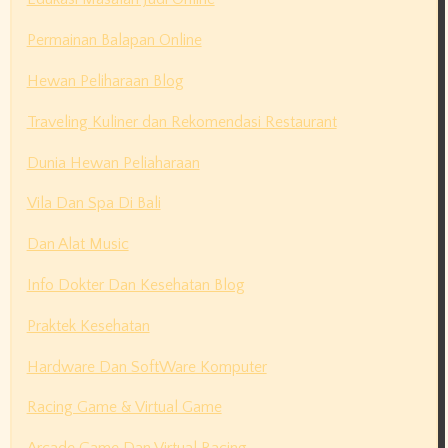
Permainan Balapan Online
Hewan Peliharaan Blog
Traveling Kuliner dan Rekomendasi Restaurant
Dunia Hewan Peliaharaan
Vila Dan Spa Di Bali
Dan Alat Music
Info Dokter Dan Kesehatan Blog
Praktek Kesehatan
Hardware Dan SoftWare Komputer
Racing Game & Virtual Game