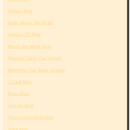
Fashion Blog
Balap Motor dan Mobil
Lampu LED Blog
Musisi dan Music Blog
Shipping Cargo Dan Import
Marketing Dan Bisnis Strategi
Coctail Blog
Bisnis Blog
Security Blog
American FootBall Blog
Yoga Blog