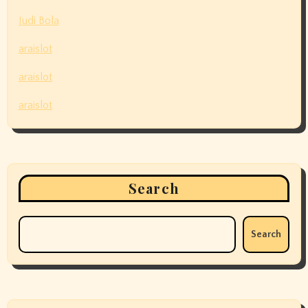
Judi Bola
araislot
araislot
araislot
Search
Search