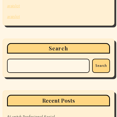
araislot
araislot
Search
Search
Recent Posts
AI untuk Profesional Sosial