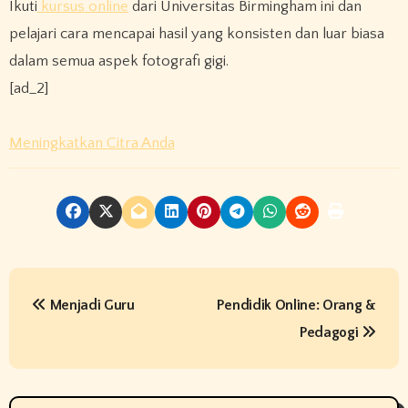
Ikuti
kursus online
dari Universitas Birmingham ini dan
pelajari cara mencapai hasil yang konsisten dan luar biasa
dalam semua aspek fotografi gigi.
[ad_2]
Meningkatkan Citra Anda
P
Menjadi Guru
Pendidik Online: Orang &
o
Pedagogi
s
t