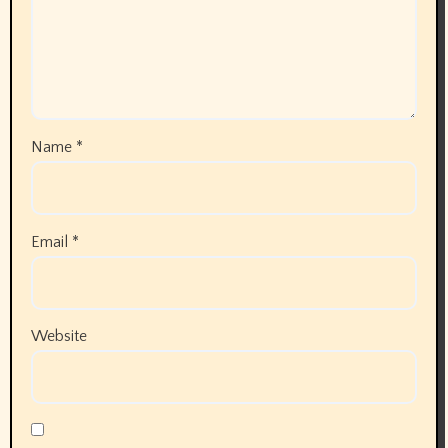
Name
*
Email
*
Website