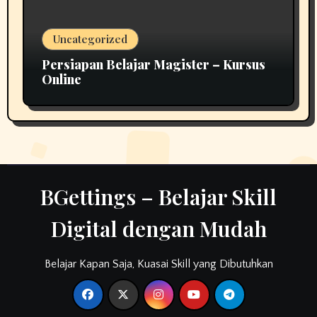
Uncategorized
Persiapan Belajar Magister – Kursus
Online
BGettings – Belajar Skill
Digital dengan Mudah
Belajar Kapan Saja, Kuasai Skill yang Dibutuhkan