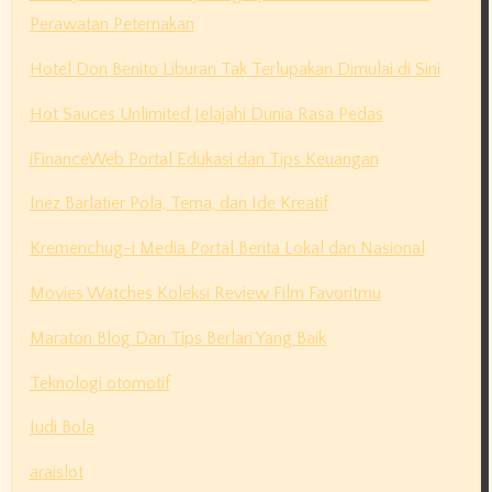
Perawatan Peternakan
Hotel Don Benito Liburan Tak Terlupakan Dimulai di Sini
Hot Sauces Unlimited Jelajahi Dunia Rasa Pedas
iFinanceWeb Portal Edukasi dan Tips Keuangan
Inez Barlatier Pola, Tema, dan Ide Kreatif
Kremenchug-i Media Portal Berita Lokal dan Nasional
Movies Watches Koleksi Review Film Favoritmu
Maraton Blog Dan Tips Berlari Yang Baik
Teknologi otomotif
Judi Bola
araislot