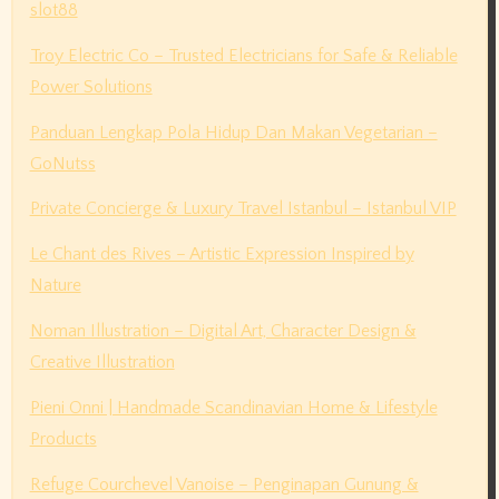
slot88
Troy Electric Co – Trusted Electricians for Safe & Reliable
Power Solutions
Panduan Lengkap Pola Hidup Dan Makan Vegetarian –
GoNutss
Private Concierge & Luxury Travel Istanbul – Istanbul VIP
Le Chant des Rives – Artistic Expression Inspired by
Nature
Noman Illustration – Digital Art, Character Design &
Creative Illustration
Pieni Onni | Handmade Scandinavian Home & Lifestyle
Products
Refuge Courchevel Vanoise – Penginapan Gunung &