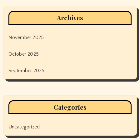
Archives
November 2025
October 2025
September 2025
Categories
Uncategorized