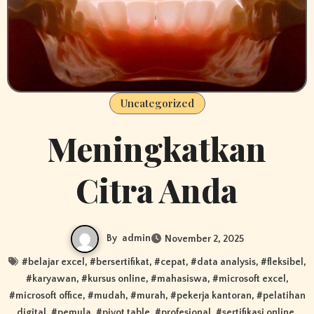
Uncategorized
Meningkatkan
Citra Anda
By
admin
November 2, 2025
#
belajar excel
, #
bersertifikat
, #
cepat
, #
data analysis
, #
fleksibel
,
#
karyawan
, #
kursus online
, #
mahasiswa
, #
microsoft excel
,
#
microsoft office
, #
mudah
, #
murah
, #
pekerja kantoran
, #
pelatihan
digital
, #
pemula
, #
pivot table
, #
profesional
, #
sertifikasi online
,