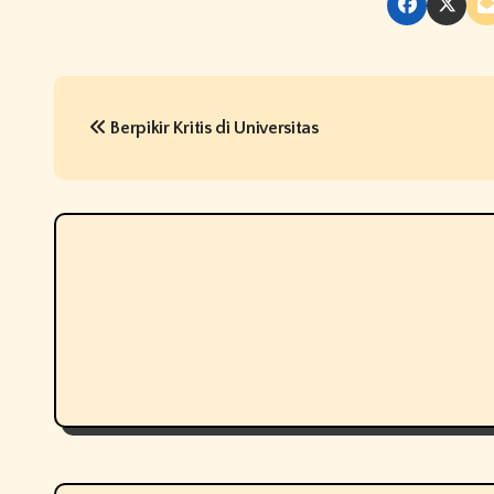
P
Berpikir Kritis di Universitas
o
s
t
n
a
v
i
g