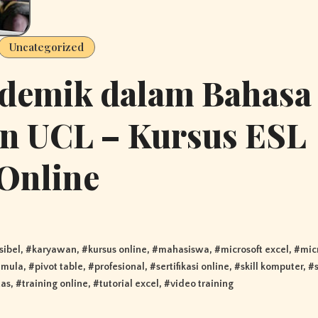
Uncategorized
ademik dalam Bahasa
an UCL – Kursus ESL
Online
ksibel
, #
karyawan
, #
kursus online
, #
mahasiswa
, #
microsoft excel
, #
micr
emula
, #
pivot table
, #
profesional
, #
sertifikasi online
, #
skill komputer
, #
tas
, #
training online
, #
tutorial excel
, #
video training