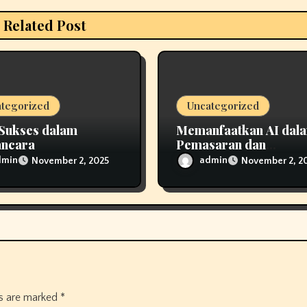
Related Post
tegorized
Uncategorized
Sukses dalam
Memanfaatkan AI dal
ncara
Pemasaran dan
Komunikasi
dmin
admin
November 2, 2025
November 2, 2
ds are marked
*