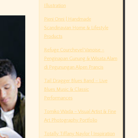
Illustration
Pieni Onni | Handmade
Scandinavian Home & Lifestyle
Products
Refuge Courchevel Vanoise –
Penginapan Gunung & Wisata Alam
di Pegunungan Alpen Prancis
Tail Dragger Blues Band – Live
Blues Music & Classic
Performances
Tomiko Wada – Visual Artist & Fine
Art Photography Portfolio
Totally Tiffany Naylor | Inspiration