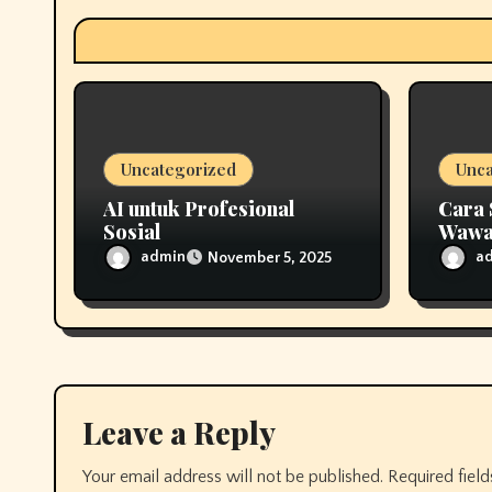
a
t
i
o
Uncategorized
Unca
n
AI untuk Profesional
Cara 
Sosial
Wawa
admin
a
November 5, 2025
Leave a Reply
Your email address will not be published.
Required fiel