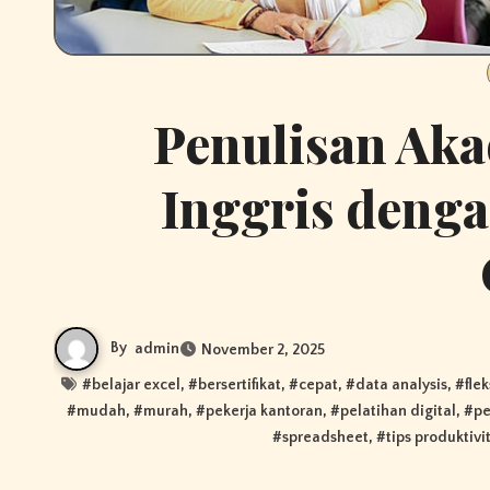
Penulisan Ak
Inggris deng
By
admin
November 2, 2025
#
belajar excel
, #
bersertifikat
, #
cepat
, #
data analysis
, #
fle
#
mudah
, #
murah
, #
pekerja kantoran
, #
pelatihan digital
, #
p
#
spreadsheet
, #
tips produktivi